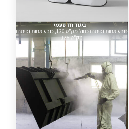
ביגוד חד פעמי
כובע אחות (פיתה) כחול מק"ט 130, כובע אחות (פיתה)
מק"ט 126