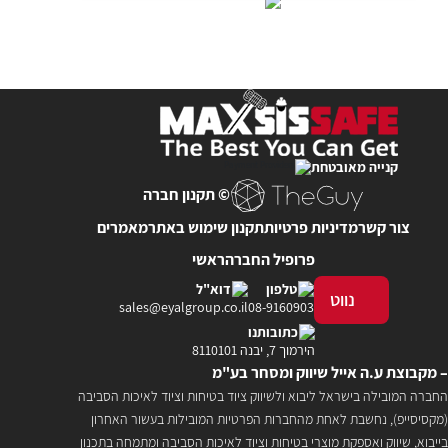
קנייה מאובטחת
© תקנון חברה
צור קשר
מדיניות פרטיות
תקנון שימוש באתר
מאמרים
פרופיל החברה
ראשי
טלפון
דוא"ל
נווט
sales@eyalgroup.co.il
08-9160903
כתובותנו
הירמוך 7, יבנה 8110101
– מקבוצת ע.ה אייל שיווק ומסחר בע"מ
החברה המובילה בישראל ליבוא ולשיווק ציוד בטיחות וציוד לאיכות הסביבה
(מקסיסייפ), נחשבת לאחת מהחברות הפרטיות המובילות בעשור האחרון
בייבוא, שיווק ואספקת מוצרי בטיחות וציוד לאיכות הסביבה ומתמחה בתכנון