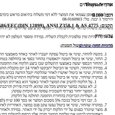
אחריות ומשלוחים
יצרן:
Terysafe
ניתן לאסוף באופן עצמאי את המוצר ללא דמי משלוח בתיאום מראש בימים א'-ה' בין השעות 9:00-16:00 במחסני חברת ע
דגם:
B100
הירמוך 1 יבנה. טל': 08-9160903
תקנים:
686/EEC(DIN 12899), ANSI Z358.1 & AS 4775
משלוחים: משלוח בדואר שליחים מהיר - המוצר מגיע עם שליח עד לבית הלקוח, עד 5 ימי עסקים. עלות המשלוח 35 ₪ (ברכישה מעל 350 ₪ באתר, לא תג
צבע:
ירוק
על הלקוח להיות זמין טלפונית לקבלת השליח. במידה ומספר הטלפון לא יהיה
מדיניות החזר, שינוי וביטול הזמנות
:
להורדת המפרט המלא
בקשה להחזר, שינוי או ביטול עסקה יועברו לאתר באחד מאמצעי ה
החזר, שינוי או ביטול הזמנה יתאפשרו בהחזר כספי או בהחלפה בטווח זמן של עד 14 יום לאחר קבלת 
ההחזר הכספי יעשה באמצעי התשלום שבו ביצע הלקוח את ההזמנה.
במידה וההחזר, השינוי או הביטול יתבקשו לאחר 14 יום מקבלת ההזמנה, בקשה להחזר, שינוי או ביטול עסקה יתאפשרו בכפוף לשקול דעתו הבלעדי של האתר.
החזרה, שינוי או ביטול יאושרו לאחר שהלקוח יקבל הודעה בכתב 
במקרה שהחזר, שינוי או ביטול נעשו מפני שהלקוח התחרט (ולא עקב
על הלקוח להשיב את המוצר לאתר כאשר הוא באריזתו המקורי
לא נעשה במוצר שימוש מכל סוג שהוא, לרבות פירוק והרכבת ה
המוצר יוחזר בצירוף חשבונית עסקה או הוכחת עסקה;
העלויות הכרוכות בהחזרת ההזמנה תחולנה על הלקוח;
יגבו דמי ביטול בגובה 5% מסכום המוצר או בסך 100 ש״ח (לפי הנמוך מבניהם).
במקרה שהחזר, שינוי או ביטול נעשו עקב פגם במוצר, האחריות לאי
מוצר שיוגדר כפגום על ידי הלקוח ייבדק על ידי האתר. במידה ולא
באפשרותו לבקש את שליחת המוצר חזרה אליו בכפוף לתשלום דמי מ