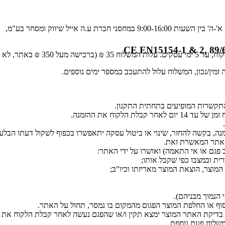
.ה אייל שיווק ומסחר בע"מ,
CE EN15154-1 & 2, 89/
בה עלות משלוח).
 זמין/נכון, המשלוח עלול להתעכב במספר ימים נוספים.
התקשרות המופיעים בתחתית התקנון.
הלקוח את ההזמנה.
מהאתר המאשרת זאת.
 פגם או אי התאמה) ואושרו על ידי האתר:
ת ובמצבו כפי שקבל אותו;
מוצר, הוצאת המוצר מאריזתו וכיו"ב;
סוף או החלפת המוצר הפגום מהמקום בו נמסר, תחול על האתר.
חר בדיקת האתר המוצר ימצא תקין ו/או שהפגם נעשה לאחר קבלת הלקוח את ה
שלוח פעם נוספת.