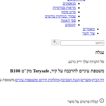
מגאפונים
מראות פנורמיות
סרט סימון
עמודי בטיחות גמישים
פסי האטה
קונוסים
מאמרים
צור קשר
עגלה
סל הקניות שלך ריק כרגע.
משטפת עיניים להרכבה על קיר, Terysafe מק"ט B100
דף הבית
›
מוצרים
›
הגנת הסביבה
›
מקלחות חירום ומשטפות עיניים
›
משטפת עיניים ל
Add to Wishlist
קבלת פרטים על מוצר