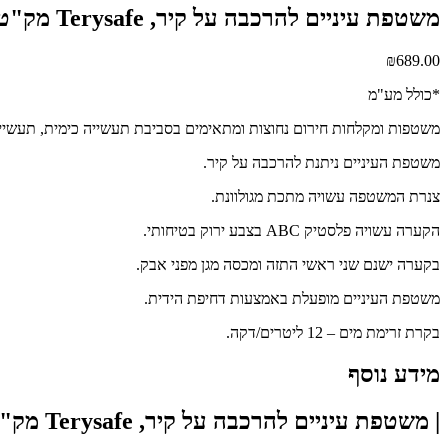
משטפת עיניים להרכבה על קיר, Terysafe מק"ט B100
₪
689.00
*כולל מע"מ
משטפות ומקלחות חירום נחוצות ומתאימים בסביבת תעשייה כימית, תעשיית הנ
משטפת העיניים ניתנת להרכבה על קיר.
צנרת המשטפה עשויה מתכת מגולוונת.
הקערה עשויה פלסטיק ABC בצבע ירוק בטיחותי.
בקערה ישנם שני ראשי התזה ומכסה מגן מפני אבק.
משטפת העיניים מופעלת באמצעות דחיפת הידית.
בקרת זרימת מים – 12 ליטרים/דקה.
מידע נוסף
| משטפת עיניים להרכבה על קיר, Terysafe מק"ט B100 | B100 | מק"ט B100 |