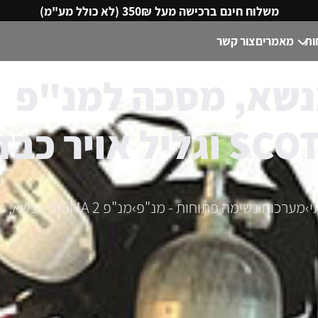
משלוח חינם ברכישה מעל 350₪ (לא כולל מע"מ)
ות
מאמרים
צור קשר
פ SIGMA 2 מנשא, מסכה למנ"פ
י
›
מערכות נשימה פתוחות - מנ"פ
›
מנ"פ SIGMA 2 מנשא, מסכה למנ"פ VISION3 תוצרת SCOTT וגליל אויר כבד