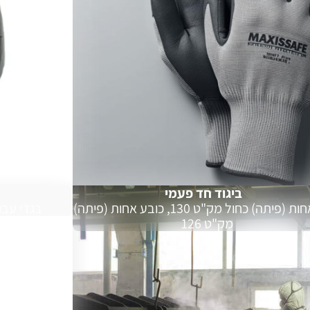
ביגוד חד פעמי
כובע אחות (פיתה) כחול מק"ט 130, כובע אחות (פיתה)
בגדי עבו
מק"ט 126