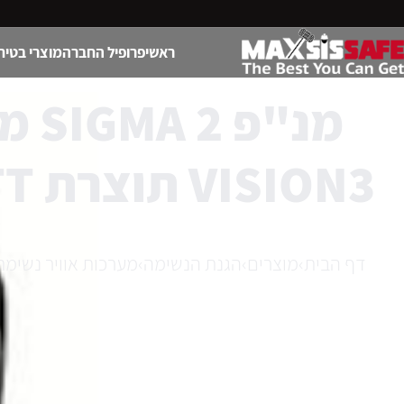
ראשי
פרופיל החברה
מוצרי בטיח
מנ"
VISION3 תוצרת SCOTT וגליל אויר כבד
דף הבית
›
מוצרים
›
הגנת הנשימה
›
מערכות אוויר נשימת