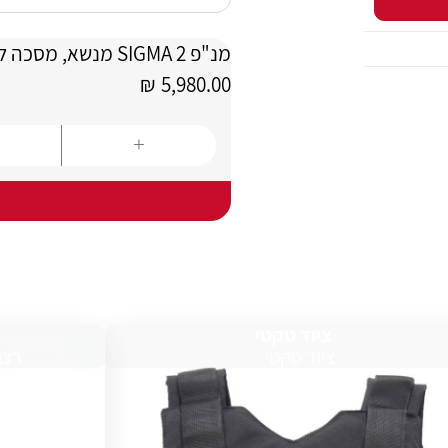
מנ"פ SIGMA 2 מנשא, מסכה למנ"פ VISION3 תוצרת SCOTT וגליל אויר כבד
₪
5,980.00
ציוד טקטי
ציוד טקטי
רצו