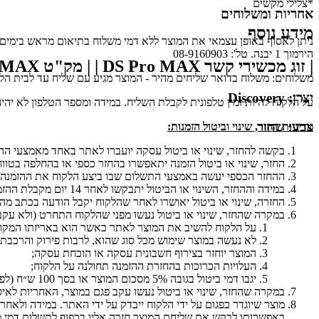
*צלילי מקשים
אחריות ומשלוחים
מידע נוסף
ניתן לאסוף באופן עצמאי את המוצר ללא דמי משלוח בתיאום מראש בימים א'-ה' בין השעות 9:00-16:00 במחסני חברת ע
הירמוך 1 יבנה. טל': 08-9160903
| זוג מכשירי קשר DS Pro MAX | | מק"ט DS Pro MAX |
משלוחים: משלוח בדואר שליחים מהיר - המוצר מגיע עם שליח עד לבית הלקוח, עד 5 ימי עסקים. עלות המשלוח 35 ₪ (ברכישה מעל 350 ₪ באתר, לא תג
יצרן:
Discovery
על הלקוח להיות זמין טלפונית לקבלת השליח. במידה ומספר הטלפון לא יהיה
צבע:
שחור
מדיניות החזר, שינוי וביטול הזמנות
:
בקשה להחזר, שינוי או ביטול עסקה יועברו לאתר באחד מאמצעי ה
החזר, שינוי או ביטול הזמנה יתאפשרו בהחזר כספי או בהחלפה בטווח זמן של עד 14 יום לאחר קבלת 
ההחזר הכספי יעשה באמצעי התשלום שבו ביצע הלקוח את ההזמנה.
במידה וההחזר, השינוי או הביטול יתבקשו לאחר 14 יום מקבלת ההזמנה, בקשה להחזר, שינוי או ביטול עסקה יתאפשרו בכפוף לשקול דעתו הבלעדי של האתר.
החזרה, שינוי או ביטול יאושרו לאחר שהלקוח יקבל הודעה בכתב 
במקרה שהחזר, שינוי או ביטול נעשו מפני שהלקוח התחרט (ולא עקב
על הלקוח להשיב את המוצר לאתר כאשר הוא באריזתו המקורי
לא נעשה במוצר שימוש מכל סוג שהוא, לרבות פירוק והרכבת ה
המוצר יוחזר בצירוף חשבונית עסקה או הוכחת עסקה;
העלויות הכרוכות בהחזרת ההזמנה תחולנה על הלקוח;
יגבו דמי ביטול בגובה 5% מסכום המוצר או בסך 100 ש״ח (לפי הנמוך מבניהם).
במקרה שהחזר, שינוי או ביטול נעשו עקב פגם במוצר, האחריות לאי
מוצר שיוגדר כפגום על ידי הלקוח ייבדק על ידי האתר. במידה ולא
באפשרותו לבקש את שליחת המוצר חזרה אליו בכפוף לתשלום דמי מ