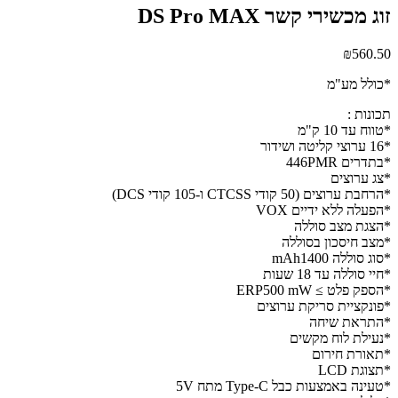
זוג מכשירי קשר DS Pro MAX
₪
560.50
*כולל מע"מ
תכונות :
*טווח עד 10 ק"מ
*16 ערוצי קליטה ושידור
*בתדרים 446PMR
*צג ערוצים
*הרחבת ערוצים (50 קודי CTCSS ו-105 קודי DCS)
*הפעלה ללא ידיים VOX
*הצגת מצב סוללה
*מצב חיסכון בסוללה
*סוג סוללה mAh1400
*חיי סוללה עד 18 שעות
*הספק פלט ≥ ERP500 mW
*פונקציית סריקת ערוצים
*התראת שיחה
*נעילת לוח מקשים
*תאורת חירום
*תצוגת LCD
*טעינה באמצעות כבל Type-C מתח 5V