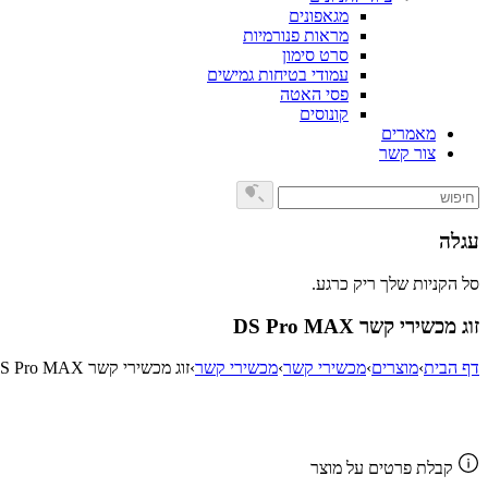
מגאפונים
מראות פנורמיות
סרט סימון
עמודי בטיחות גמישים
פסי האטה
קונוסים
מאמרים
צור קשר
עגלה
סל הקניות שלך ריק כרגע.
זוג מכשירי קשר DS Pro MAX
דף הבית
›
מוצרים
›
מכשירי קשר
›
מכשירי קשר
›
זוג מכשירי קשר DS Pro MAX
Add to Wishlist
קבלת פרטים על מוצר