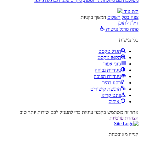
משולבת עם מקלחת נירוסטה, מק"ט 556 דגם SS-S100
הצג עוד
צפה בסל
תשלום
המשך בקניות
דילוג לתוכן
פתח סרגל נגישות
כלי נגישות
הגדל טקסט
הקטן טקסט
גווני אפור
ניגודיות גבוהה
ניגודיות הפוכה
רקע בהיר
הדגשת קישורים
פונט קריא
איפוס
אתר זה משתמש בקבצי עוגיות כדי להעניק לכם שירות יותר טוב
הצהרת פרטיות
קנייה מאובטחת