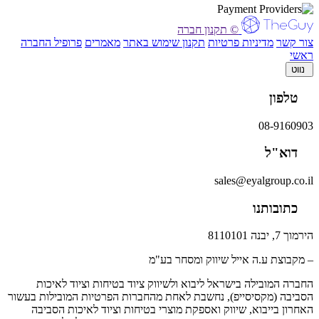
© תקנון חברה
צור קשר
מדיניות פרטיות
תקנון שימוש באתר
מאמרים
פרופיל החברה
ראשי
נווט
טלפון
08-9160903
דוא"ל
sales@eyalgroup.co.il
כתובותנו
הירמוך 7, יבנה 8110101
– מקבוצת ע.ה אייל שיווק ומסחר בע"מ
החברה המובילה בישראל ליבוא ולשיווק ציוד בטיחות וציוד לאיכות
הסביבה (מקסיסייפ), נחשבת לאחת מהחברות הפרטיות המובילות בעשור
האחרון בייבוא, שיווק ואספקת מוצרי בטיחות וציוד לאיכות הסביבה