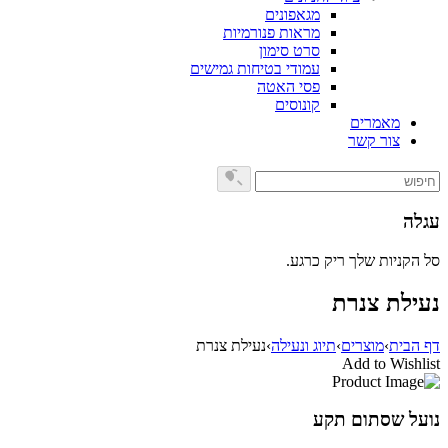
מגאפונים
מראות פנורמיות
סרט סימון
עמודי בטיחות גמישים
פסי האטה
קונוסים
מאמרים
צור קשר
עגלה
סל הקניות שלך ריק כרגע.
נעילת צנרת
דף הבית
›
מוצרים
›
תיוג ונעילה
›
נעילת צנרת
Add to Wishlist
נועל שסתום תקע