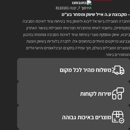
כתובותנו
הירמוך 7, יבנה 8110101
– מקבוצת ע.ה אייל שיווק ומסחר בע"מ
החברה המובילה בישראל ליבוא ולשיווק ציוד בטיחות וציוד לאיכות הסביבה
(מקסיסייפ), נחשבת לאחת מהחברות הפרטיות המובילות בעשור האחרון
בייבוא, שיווק ואספקת מוצרי בטיחות וציוד לאיכות הסביבה ומתמחה בתכנון
ובביצוע פרויקטים מיוחדים בתחומים אלו. לחברה בלעדיות בשיווק והפצת
המוצרים המובילים בעולם, תוך עמידה בתקנים הבינלאומיים והישראליים
המחמירים ביותר.
משלוח מהיר לכל מקום
שירות לקוחות
מוצרים באיכות גבוהה