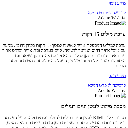
מידע נוסף
לרכישה
למפרט המלא
Add to Wishlist
ערכת מילוט 15 דקות
ערכה למילוט המספקת אוויר לנשימה למשך 15 דקות בלחץ חיובי , מגיעה
עם מיכל אוויר דחוס המיועד לנשימה. קיים בערכה וסת אוויר וברדס ארוך
עם ראיה פנורמית והתקן לפליטת האוויר החוצה. התקן נשיאה נוח
המאפשר מעבר קל בפתחי מילוט , הפעלה הפעלה אוטומטית ופתיחה
מהירה.
מידע נוסף
לרכישה
למפרט המלא
Add to Wishlist
מסכת מילוט לעשן וגזים רעילים
מסכת מילוט KIMI לעשן וגזים רעילים להצלה עצמית ולהגנה על הנשימה
במצבי חירום בהם ישנה סכנת שאיפת עשן וגזים רעילים כתוצאה מאש,
פחמן חד חמצני (CO), דליפה/התקפה כימית/ביולוגית מצויידת במסנן