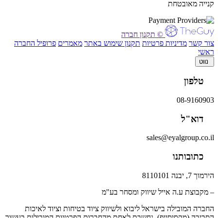
קנייה מאובטחת
© תקנון חברה
צור קשר
מדיניות פרטיות
תקנון שימוש באתר
מאמרים
פרופיל החברה
ראשי
נווט
טלפון
08-9160903
דוא"ל
sales@eyalgroup.co.il
כתובותנו
הירמוך 7, יבנה 8110101
– מקבוצת ע.ה אייל שיווק ומסחר בע"מ
החברה המובילה בישראל ליבוא ולשיווק ציוד בטיחות וציוד לאיכות
הסביבה (מקסיסייפ), נחשבת לאחת מהחברות הפרטיות המובילות בעשור