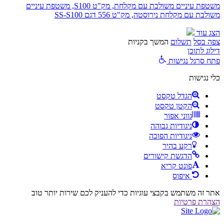
משטפת עיניים משולבת עם מקלחת, מק"ט S100, משטפת עיניים
משולבת עם מקלחת נירוסטה, מק"ט 556 דגם SS-S100
הצג עוד
צפה בסל
תשלום
המשך בקניות
דילוג לתוכן
פתח סרגל נגישות
כלי נגישות
הגדל טקסט
הקטן טקסט
גווני אפור
ניגודיות גבוהה
ניגודיות הפוכה
רקע בהיר
הדגשת קישורים
פונט קריא
איפוס
אתר זה משתמש בקבצי עוגיות כדי להעניק לכם שירות יותר טוב
הצהרת פרטיות